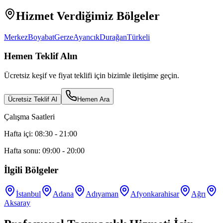
Hizmet Verdiğimiz Bölgeler
Merkez
Boyabat
Gerze
Ayancık
Durağan
Türkeli
Hemen Teklif Alın
Ücretsiz keşif ve fiyat teklifi için bizimle iletişime geçin.
Ücretsiz Teklif Al
Hemen Ara
Çalışma Saatleri
Hafta içi: 08:30 - 21:00
Hafta sonu: 09:00 - 20:00
İlgili Bölgeler
İstanbul
Adana
Adıyaman
Afyonkarahisar
Ağrı
Aksaray