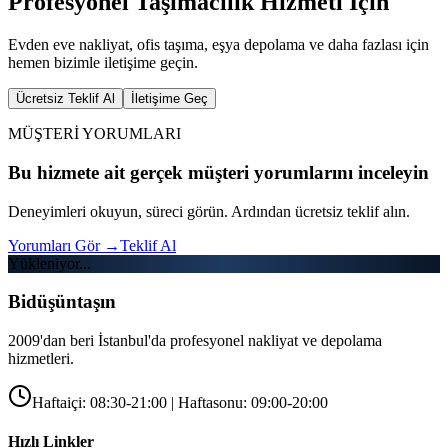
Profesyonel Taşımacılık Hizmeti İçin
Evden eve nakliyat, ofis taşıma, eşya depolama ve daha fazlası için
hemen bizimle iletişime geçin.
Ücretsiz Teklif Al
İletişime Geç
MÜŞTERİ YORUMLARI
Bu hizmete ait gerçek müşteri yorumlarını inceleyin
Deneyimleri okuyun, süreci görün. Ardından ücretsiz teklif alın.
Yorumları Gör
→
Teklif Al
Yükleniyor...
Bidüşüntaşın
2009'dan beri İstanbul'da profesyonel nakliyat ve depolama
hizmetleri.
Haftaiçi: 08:30-21:00 | Haftasonu: 09:00-20:00
Hızlı Linkler