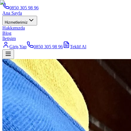
0850 305 98 96
Ana Sayfa
Hizmetlerimiz
Hakkımızda
Blog
İletişim
Giriş Yap
0850 305 98 96
Teklif Al