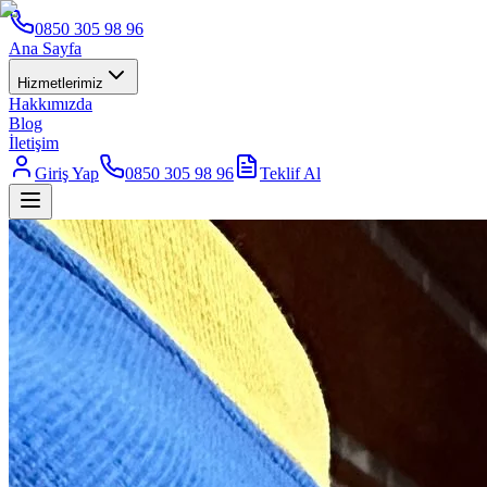
0850 305 98 96
Ana Sayfa
Hizmetlerimiz
Hakkımızda
Blog
İletişim
Giriş Yap
0850 305 98 96
Teklif Al