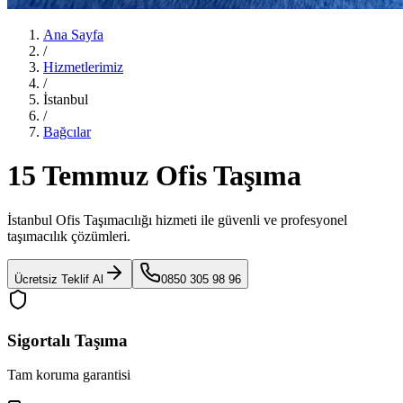
Ana Sayfa
/
Hizmetlerimiz
/
İstanbul
/
Bağcılar
15 Temmuz Ofis Taşıma
İstanbul Ofis Taşımacılığı
hizmeti ile güvenli ve profesyonel
taşımacılık çözümleri.
Ücretsiz Teklif Al
0850 305 98 96
Sigortalı Taşıma
Tam koruma garantisi