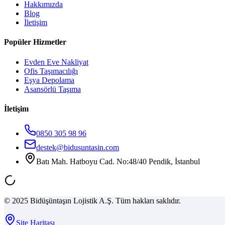
Hakkımızda
Blog
İletişim
Popüler Hizmetler
Evden Eve Nakliyat
Ofis Taşımacılığı
Eşya Depolama
Asansörlü Taşıma
İletişim
0850 305 98 96
destek@bidusuntasin.com
Batı Mah. Hatboyu Cad. No:48/40 Pendik, İstanbul
© 2025 Bidüşüntaşın Lojistik A.Ş. Tüm hakları saklıdır.
Site Haritası