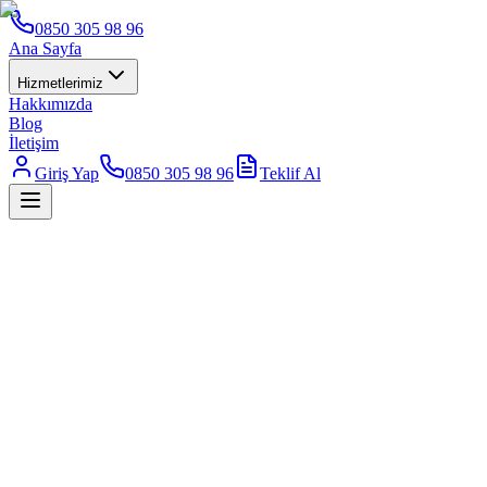
0850 305 98 96
Ana Sayfa
Hizmetlerimiz
Hakkımızda
Blog
İletişim
Giriş Yap
0850 305 98 96
Teklif Al
Ücretsiz Teklif Al
0850 305 98 96