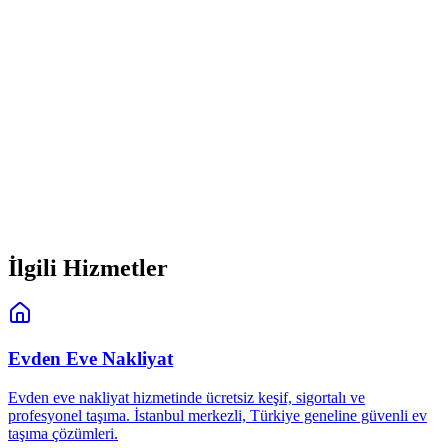
Hemen Arayın
0850 305 98 96
İlgili Hizmetler
Evden Eve Nakliyat
Evden eve nakliyat hizmetinde ücretsiz keşif, sigortalı ve
profesyonel taşıma. İstanbul merkezli, Türkiye geneline güvenli ev
taşıma çözümleri.