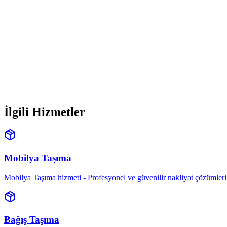
Hemen Arayın
0850 305 98 96
İlgili Hizmetler
Mobilya Taşıma
Mobilya Taşıma hizmeti - Profesyonel ve güvenilir nakliyat çözümleri. Ü
Bağış Taşıma