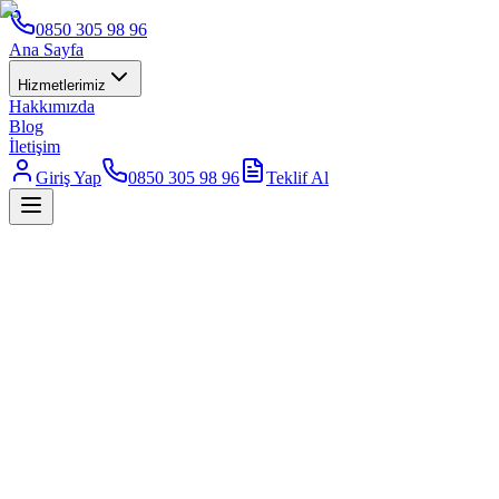
0850 305 98 96
Ana Sayfa
Hizmetlerimiz
Hakkımızda
Blog
İletişim
Giriş Yap
0850 305 98 96
Teklif Al
Ücretsiz Teklif Al
0850 305 98 96