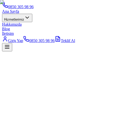
0850 305 98 96
Ana Sayfa
Hizmetlerimiz
Hakkımızda
Blog
İletişim
Giriş Yap
0850 305 98 96
Teklif Al
Ücretsiz Teklif Al
0850 305 98 96