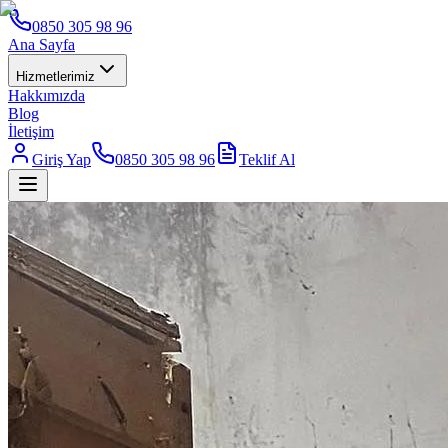
0850 305 98 96
Ana Sayfa
Hizmetlerimiz
Hakkımızda
Blog
İletişim
Giriş Yap
0850 305 98 96
Teklif Al