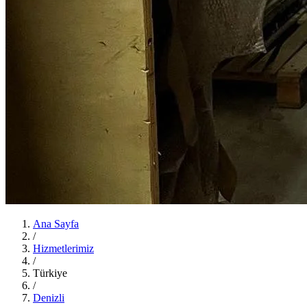
Ana Sayfa
/
Hizmetlerimiz
/
Türkiye
/
Denizli