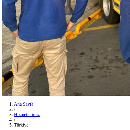
Ana Sayfa
/
Hizmetlerimiz
/
Türkiye