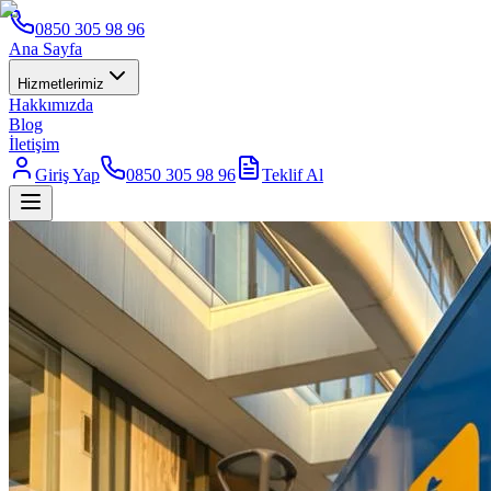
0850 305 98 96
Ana Sayfa
Hizmetlerimiz
Hakkımızda
Blog
İletişim
Giriş Yap
0850 305 98 96
Teklif Al