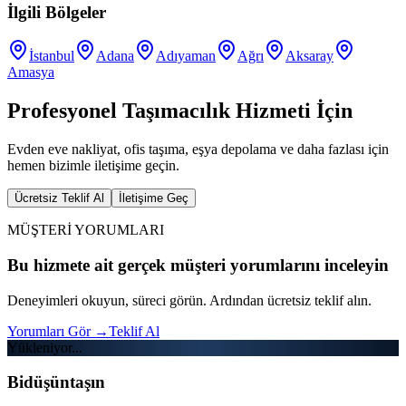
İlgili Bölgeler
İstanbul
Adana
Adıyaman
Ağrı
Aksaray
Amasya
Profesyonel Taşımacılık Hizmeti İçin
Evden eve nakliyat, ofis taşıma, eşya depolama ve daha fazlası için
hemen bizimle iletişime geçin.
Ücretsiz Teklif Al
İletişime Geç
MÜŞTERİ YORUMLARI
Bu hizmete ait gerçek müşteri yorumlarını inceleyin
Deneyimleri okuyun, süreci görün. Ardından ücretsiz teklif alın.
Yorumları Gör
→
Teklif Al
Yükleniyor...
Bidüşüntaşın