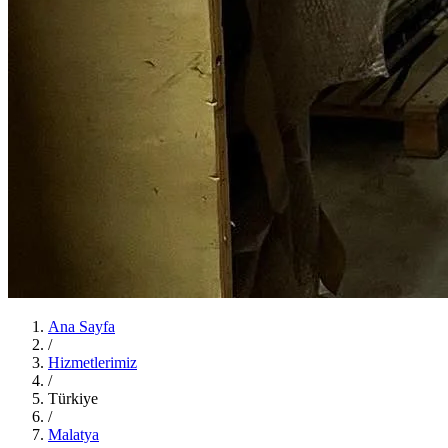
Ana Sayfa
/
Hizmetlerimiz
/
Türkiye
/
Malatya