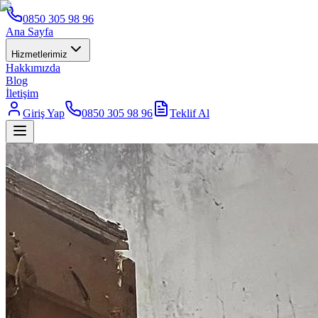
0850 305 98 96
Ana Sayfa
Hizmetlerimiz
Hakkımızda
Blog
İletişim
Giriş Yap
0850 305 98 96
Teklif Al