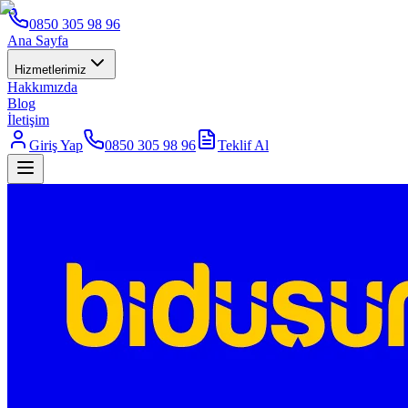
0850 305 98 96
Ana Sayfa
Hizmetlerimiz
Hakkımızda
Blog
İletişim
Giriş Yap
0850 305 98 96
Teklif Al