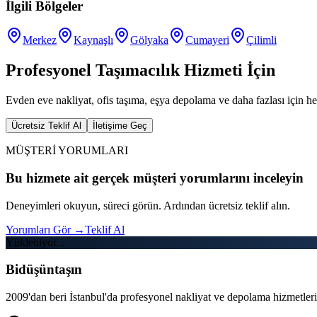
İlgili Bölgeler
Merkez
Kaynaşlı
Gölyaka
Cumayeri
Çilimli
Profesyonel Taşımacılık Hizmeti İçin
Evden eve nakliyat, ofis taşıma, eşya depolama ve daha fazlası için he
Ücretsiz Teklif Al
İletişime Geç
MÜŞTERİ YORUMLARI
Bu hizmete ait gerçek müşteri yorumlarını inceleyin
Deneyimleri okuyun, süreci görün. Ardından ücretsiz teklif alın.
Yorumları Gör
→
Teklif Al
Yükleniyor...
Bidüşüntaşın
2009'dan beri İstanbul'da profesyonel nakliyat ve depolama hizmetleri