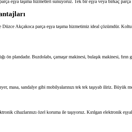
a eşya taşıma hizmetleri sunuyoruz. Tek bir eşya veya birkaç parça ta
ntajları
zde Düzce Akçakoca parça eşya taşıma hizmetimiz ideal çözümdür. Koltuk
 ön plandadır. Buzdolabı, çamaşır makinesi, bulaşık makinesi, fırın gi
er, masa, sandalye gibi mobilyalarınızı tek tek taşıyab iliriz. Büyük mo
tronik cihazlarınızı özel koruma ile taşıyoruz. Kırılgan elektronik eşya