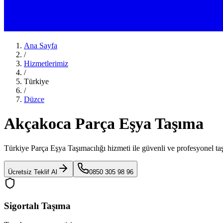
Ana Sayfa
/
Hizmetlerimiz
/
Türkiye
/
Düzce
Akçakoca Parça Eşya Taşıma
Türkiye Parça Eşya Taşımacılığı
hizmeti ile güvenli ve profesyonel ta
Ücretsiz Teklif Al
0850 305 98 96
Sigortalı Taşıma