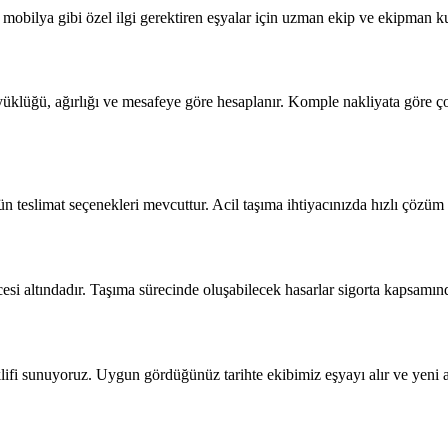
bilya gibi özel ilgi gerektiren eşyalar için uzman ekip ve ekipman kul
yüklüğü, ağırlığı ve mesafeye göre hesaplanır. Komple nakliyata göre 
 teslimat seçenekleri mevcuttur. Acil taşıma ihtiyacınızda hızlı çözüm
si altındadır. Taşıma sürecinde oluşabilecek hasarlar sigorta kapsamınd
eklifi sunuyoruz. Uygun gördüğünüz tarihte ekibimiz eşyayı alır ve yeni ad