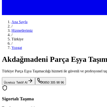
Ana Sayfa
/
Hizmetlerimiz
/
Türkiye
/
Yozgat
Akdağmadeni Parça Eşya Taşı
Türkiye Parça Eşya Taşımacılığı
hizmeti ile güvenli ve profesyonel ta
Ücretsiz Teklif Al
0850 305 98 96
Sigortalı Taşıma