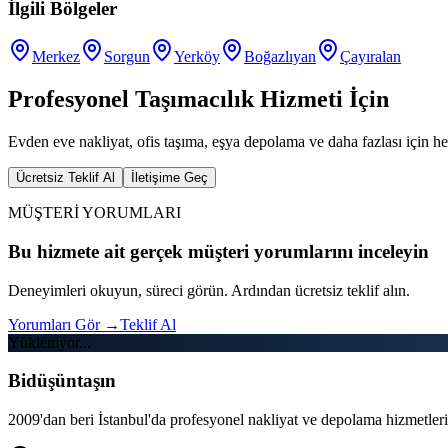
İlgili Bölgeler
Merkez
Sorgun
Yerköy
Boğazlıyan
Çayıralan
Profesyonel Taşımacılık Hizmeti İçin
Evden eve nakliyat, ofis taşıma, eşya depolama ve daha fazlası için he
Ücretsiz Teklif Al
İletişime Geç
MÜŞTERİ YORUMLARI
Bu hizmete ait gerçek müşteri yorumlarını inceleyin
Deneyimleri okuyun, süreci görün. Ardından ücretsiz teklif alın.
Yorumları Gör
→
Teklif Al
Yükleniyor...
Bidüşüntaşın
2009'dan beri İstanbul'da profesyonel nakliyat ve depolama hizmetleri