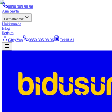
0850 305 98 96
Ana Sayfa
Hizmetlerimiz
Hakkımızda
Blog
İletişim
Giriş Yap
0850 305 98 96
Teklif Al