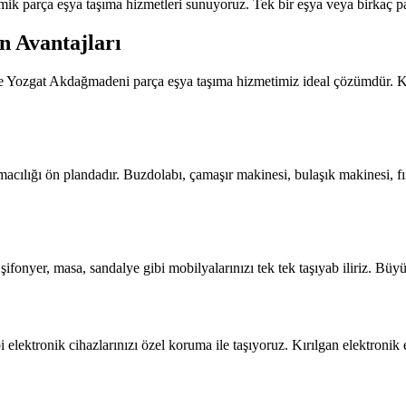
parça eşya taşıma hizmetleri sunuyoruz. Tek bir eşya veya birkaç parç
 Avantajları
zde Yozgat Akdağmadeni parça eşya taşıma hizmetimiz ideal çözümdür. Ko
ılığı ön plandadır. Buzdolabı, çamaşır makinesi, bulaşık makinesi, fırı
fonyer, masa, sandalye gibi mobilyalarınızı tek tek taşıyab iliriz. Büy
elektronik cihazlarınızı özel koruma ile taşıyoruz. Kırılgan elektronik 