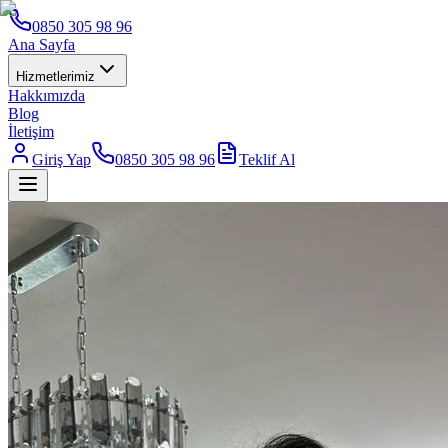
0850 305 98 96
Ana Sayfa
Hizmetlerimiz
Hakkımızda
Blog
İletişim
Giriş Yap
0850 305 98 96
Teklif Al