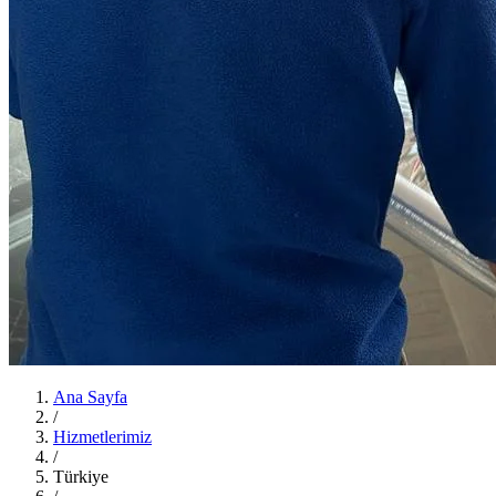
Ana Sayfa
/
Hizmetlerimiz
/
Türkiye