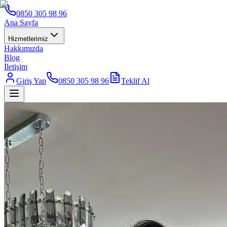
0850 305 98 96
Ana Sayfa
Hizmetlerimiz
Hakkımızda
Blog
İletişim
Giriş Yap
0850 305 98 96
Teklif Al