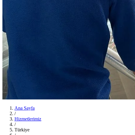
Ana Sayfa
/
Hizmetlerimiz
/
Türkiye