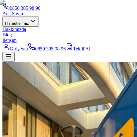
0850 305 98 96
Ana Sayfa
Hizmetlerimiz
Hakkımızda
Blog
İletişim
Giriş Yap
0850 305 98 96
Teklif Al