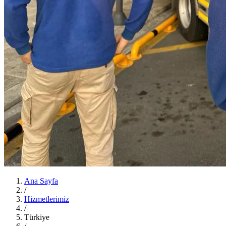
Ana Sayfa
/
Hizmetlerimiz
/
Türkiye