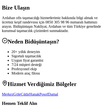
Bize Ulaşın
Ardahan ofis taşımacılığı hizmetlerimiz hakkında bilgi almak ve
ücretsiz keşif randevusu için 0850 305 98 96 numaralı hattımızı
arayın. Bidüşüntaşın Nakliyat, Ardahan ve tüm Türkiye genelinde
kurumsal taşımacılık çözümleri sunmaktadır.
Neden Bidüşüntaşın?
20+ yıllık deneyim
Sigortalı taşımacılık
Uygun fiyat garantisi
7/24 müşteri desteği
Profesyonel ekip
Modern araç filosu
Hizmet Verdiğimiz Bölgeler
Merkez
Göle
Çıldır
Hanak
Posof
Damal
Hemen Teklif Alın