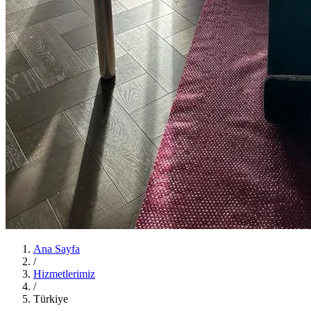
Ana Sayfa
/
Hizmetlerimiz
/
Türkiye