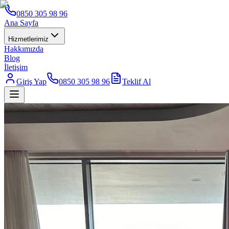
0850 305 98 96
Ana Sayfa
Hizmetlerimiz
Hakkımızda
Blog
İletişim
Giriş Yap
0850 305 98 96
Teklif Al