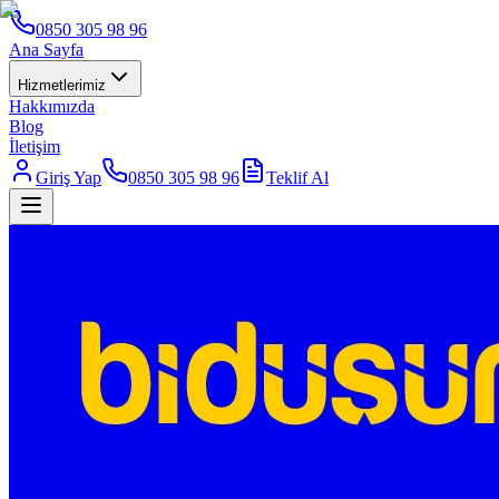
0850 305 98 96
Ana Sayfa
Hizmetlerimiz
Hakkımızda
Blog
İletişim
Giriş Yap
0850 305 98 96
Teklif Al