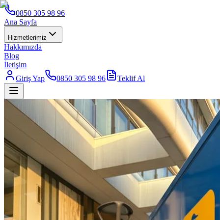
0850 305 98 96
Ana Sayfa
Hizmetlerimiz
Hakkımızda
Blog
İletişim
Giriş Yap
0850 305 98 96
Teklif Al