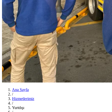
Ana Sayfa
/
Hizmetlerimiz
/
Yurtdışı