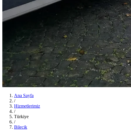
Ana Sayfa
/
Hizmetlerimiz
/
Türkiye
/
Bilecik