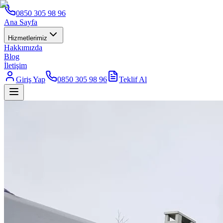
0850 305 98 96
Ana Sayfa
Hizmetlerimiz
Hakkımızda
Blog
İletişim
Giriş Yap
0850 305 98 96
Teklif Al