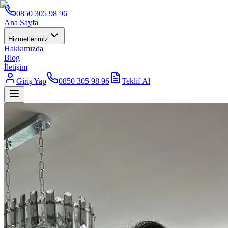
0850 305 98 96
Ana Sayfa
Hizmetlerimiz
Hakkımızda
Blog
İletişim
Giriş Yap
0850 305 98 96
Teklif Al