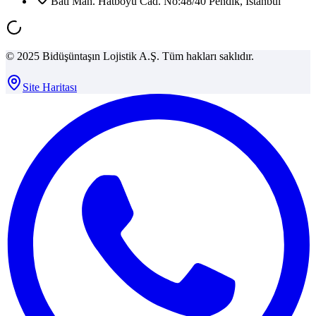
Batı Mah. Hatboyu Cad. No:48/40 Pendik, İstanbul
© 2025 Bidüşüntaşın Lojistik A.Ş. Tüm hakları saklıdır.
Site Haritası