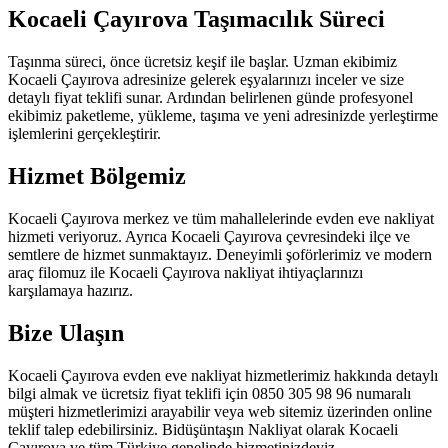
Kocaeli Çayırova Taşımacılık Süreci
Taşınma süreci, önce ücretsiz keşif ile başlar. Uzman ekibimiz
Kocaeli Çayırova adresinize gelerek eşyalarınızı inceler ve size
detaylı fiyat teklifi sunar. Ardından belirlenen günde profesyonel
ekibimiz paketleme, yükleme, taşıma ve yeni adresinizde yerleştirme
işlemlerini gerçekleştirir.
Hizmet Bölgemiz
Kocaeli Çayırova merkez ve tüm mahallelerinde evden eve nakliyat
hizmeti veriyoruz. Ayrıca Kocaeli Çayırova çevresindeki ilçe ve
semtlere de hizmet sunmaktayız. Deneyimli şoförlerimiz ve modern
araç filomuz ile Kocaeli Çayırova nakliyat ihtiyaçlarınızı
karşılamaya hazırız.
Bize Ulaşın
Kocaeli Çayırova evden eve nakliyat hizmetlerimiz hakkında detaylı
bilgi almak ve ücretsiz fiyat teklifi için 0850 305 98 96 numaralı
müşteri hizmetlerimizi arayabilir veya web sitemiz üzerinden online
teklif talep edebilirsiniz. Bidüşüntaşın Nakliyat olarak Kocaeli
Çayırova ve tüm Türkiye genelinde hizmetinizdeyiz.