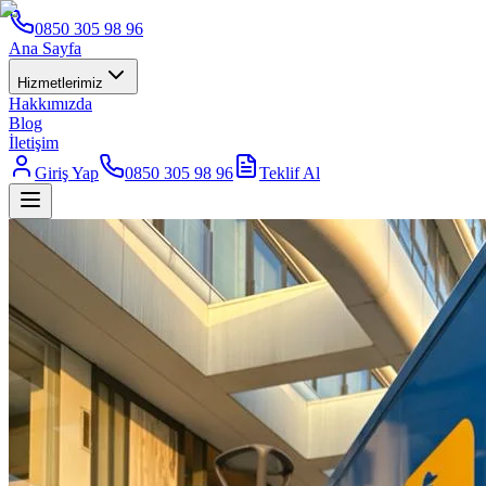
0850 305 98 96
Ana Sayfa
Hizmetlerimiz
Hakkımızda
Blog
İletişim
Giriş Yap
0850 305 98 96
Teklif Al