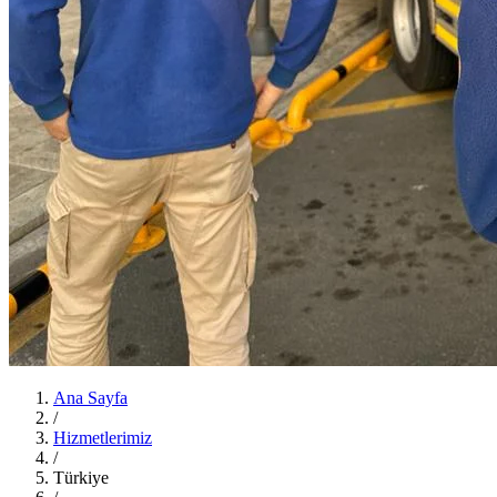
Ana Sayfa
/
Hizmetlerimiz
/
Türkiye