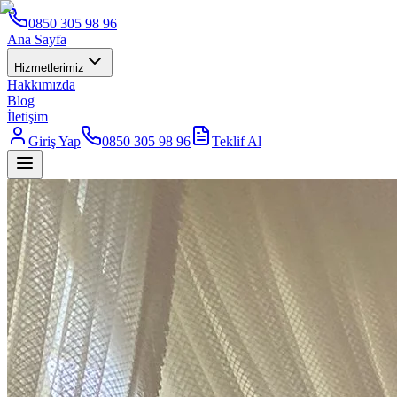
0850 305 98 96
Ana Sayfa
Hizmetlerimiz
Hakkımızda
Blog
İletişim
Giriş Yap
0850 305 98 96
Teklif Al