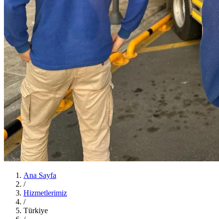
Ana Sayfa
/
Hizmetlerimiz
/
Türkiye