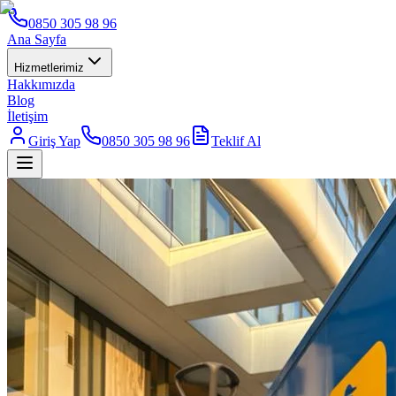
0850 305 98 96
Ana Sayfa
Hizmetlerimiz
Hakkımızda
Blog
İletişim
Giriş Yap
0850 305 98 96
Teklif Al