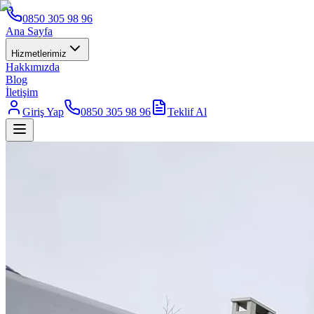
0850 305 98 96
Ana Sayfa
Hizmetlerimiz
Hakkımızda
Blog
İletişim
Giriş Yap
0850 305 98 96
Teklif Al