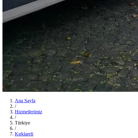
Ana Sayfa
/
Hizmetlerimiz
/
Türkiye
/
Kırklareli