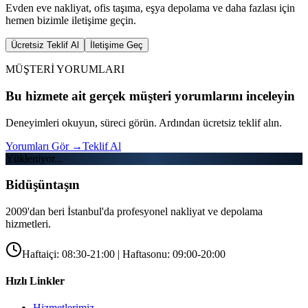
Evden eve nakliyat, ofis taşıma, eşya depolama ve daha fazlası için
hemen bizimle iletişime geçin.
Ücretsiz Teklif Al
İletişime Geç
MÜŞTERİ YORUMLARI
Bu hizmete ait gerçek müşteri yorumlarını inceleyin
Deneyimleri okuyun, süreci görün. Ardından ücretsiz teklif alın.
Yorumları Gör
→
Teklif Al
Yükleniyor...
Bidüşüntaşın
2009'dan beri İstanbul'da profesyonel nakliyat ve depolama
hizmetleri.
Haftaiçi: 08:30-21:00 | Haftasonu: 09:00-20:00
Hızlı Linkler
Hizmetlerimiz