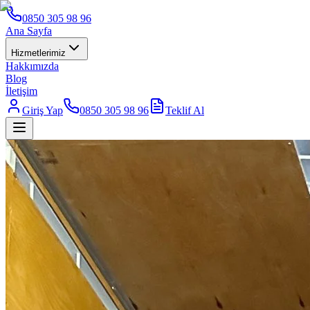
0850 305 98 96
Ana Sayfa
Hizmetlerimiz
Hakkımızda
Blog
İletişim
Giriş Yap
0850 305 98 96
Teklif Al