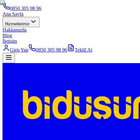
0850 305 98 96
Ana Sayfa
Hizmetlerimiz
Hakkımızda
Blog
İletişim
Giriş Yap
0850 305 98 96
Teklif Al