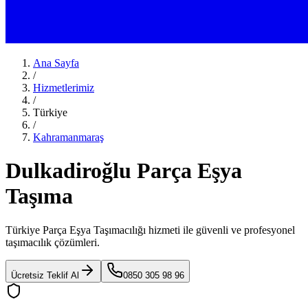
Ana Sayfa
/
Hizmetlerimiz
/
Türkiye
/
Kahramanmaraş
Dulkadiroğlu Parça Eşya
Taşıma
Türkiye Parça Eşya Taşımacılığı
hizmeti ile güvenli ve profesyonel
taşımacılık çözümleri.
Ücretsiz Teklif Al
0850 305 98 96