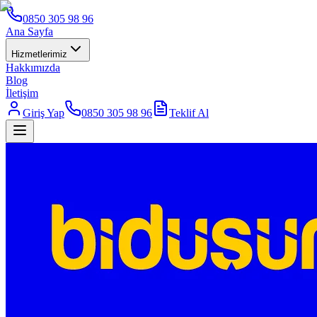
0850 305 98 96
Ana Sayfa
Hizmetlerimiz
Hakkımızda
Blog
İletişim
Giriş Yap
0850 305 98 96
Teklif Al