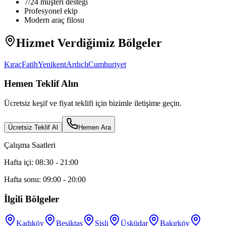
7/24 müşteri desteği
Profesyonel ekip
Modern araç filosu
Hizmet Verdiğimiz Bölgeler
Kıraç
Fatih
Yenikent
Ardıçlı
Cumhuriyet
Hemen Teklif Alın
Ücretsiz keşif ve fiyat teklifi için bizimle iletişime geçin.
Ücretsiz Teklif Al
Hemen Ara
Çalışma Saatleri
Hafta içi: 08:30 - 21:00
Hafta sonu: 09:00 - 20:00
İlgili Bölgeler
Kadıköy
Beşiktaş
Şişli
Üsküdar
Bakırköy