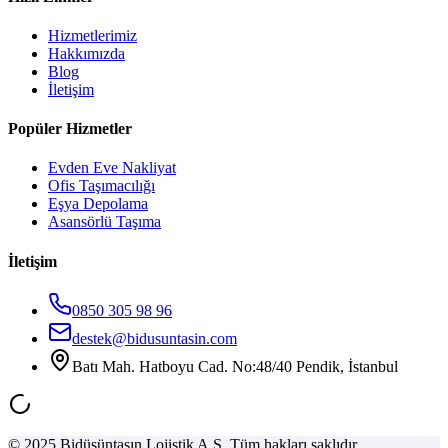
Hizmetlerimiz
Hakkımızda
Blog
İletişim
Popüler Hizmetler
Evden Eve Nakliyat
Ofis Taşımacılığı
Eşya Depolama
Asansörlü Taşıma
İletişim
0850 305 98 96
destek@bidusuntasin.com
Batı Mah. Hatboyu Cad. No:48/40 Pendik, İstanbul
© 2025 Bidüşüntaşın Lojistik A.Ş. Tüm hakları saklıdır.