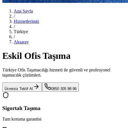
Ana Sayfa
/
Hizmetlerimiz
/
Türkiye
/
Aksaray
Eskil Ofis Taşıma
Türkiye Ofis Taşımacılığı
hizmeti ile güvenli ve profesyonel
taşımacılık çözümleri.
Ücretsiz Teklif Al
0850 305 98 96
Sigortalı Taşıma
Tam koruma garantisi