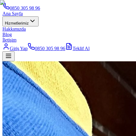
0850 305 98 96
Ana Sayfa
Hizmetlerimiz
Hakkımızda
Blog
İletişim
Giriş Yap
0850 305 98 96
Teklif Al