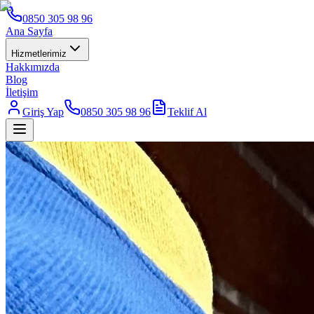
0850 305 98 96
Ana Sayfa
Hizmetlerimiz
Hakkımızda
Blog
İletişim
Giriş Yap
0850 305 98 96
Teklif Al