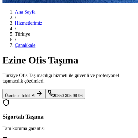
Ana Sayfa
/
Hizmetlerimiz
/
Türkiye
/
Çanakkale
Ezine Ofis Taşıma
Türkiye Ofis Taşımacılığı
hizmeti ile güvenli ve profesyonel
taşımacılık çözümleri.
Ücretsiz Teklif Al
0850 305 98 96
Sigortalı Taşıma
Tam koruma garantisi