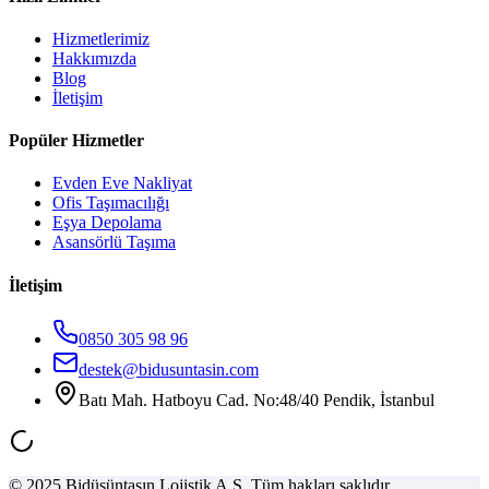
Hizmetlerimiz
Hakkımızda
Blog
İletişim
Popüler Hizmetler
Evden Eve Nakliyat
Ofis Taşımacılığı
Eşya Depolama
Asansörlü Taşıma
İletişim
0850 305 98 96
destek@bidusuntasin.com
Batı Mah. Hatboyu Cad. No:48/40 Pendik, İstanbul
© 2025 Bidüşüntaşın Lojistik A.Ş. Tüm hakları saklıdır.