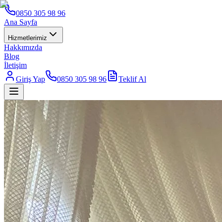
0850 305 98 96
Ana Sayfa
Hizmetlerimiz
Hakkımızda
Blog
İletişim
Giriş Yap
0850 305 98 96
Teklif Al