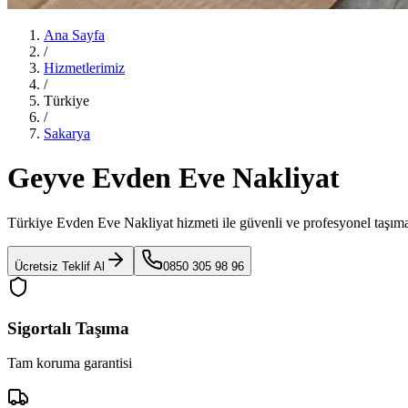
Ana Sayfa
/
Hizmetlerimiz
/
Türkiye
/
Sakarya
Geyve Evden Eve Nakliyat
Türkiye Evden Eve Nakliyat
hizmeti ile güvenli ve profesyonel taşıma
Ücretsiz Teklif Al
0850 305 98 96
Sigortalı Taşıma
Tam koruma garantisi