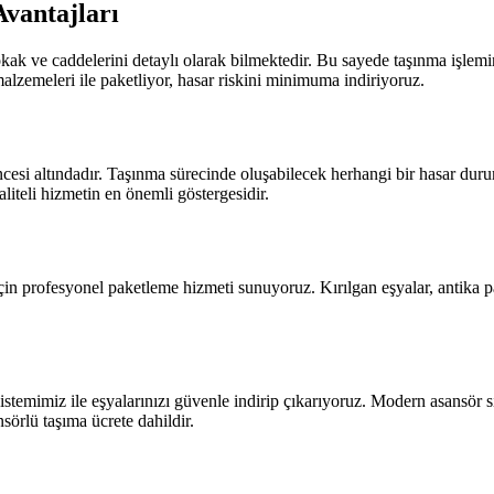
vantajları
k ve caddelerini detaylı olarak bilmektedir. Bu sayede taşınma işlemin
lzemeleri ile paketliyor, hasar riskini minimuma indiriyoruz.
cesi altındadır. Taşınma sürecinde oluşabilecek herhangi bir hasar dur
teli hizmetin en önemli göstergesidir.
in profesyonel paketleme hizmeti sunuyoruz. Kırılgan eşyalar, antika par
stemimiz ile eşyalarınızı güvenle indirip çıkarıyoruz. Modern asansör 
sörlü taşıma ücrete dahildir.