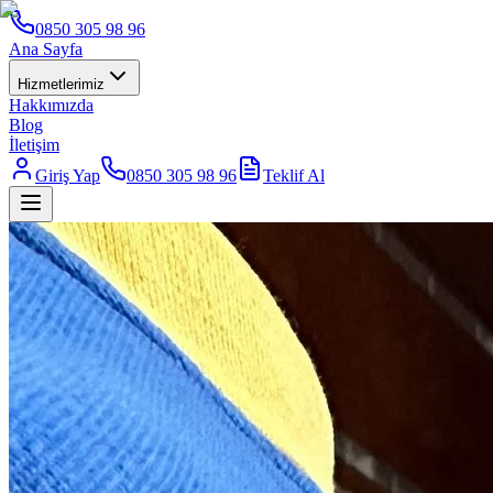
0850 305 98 96
Ana Sayfa
Hizmetlerimiz
Hakkımızda
Blog
İletişim
Giriş Yap
0850 305 98 96
Teklif Al