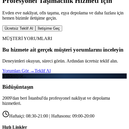
Profesyonel Taşımacılık Hizmeti İçin
Evden eve nakliyat, ofis taşıma, eşya depolama ve daha fazlası için
hemen bizimle iletişime geçin.
Ücretsiz Teklif Al
İletişime Geç
MÜŞTERİ YORUMLARI
Bu hizmete ait gerçek müşteri yorumlarını inceleyin
Deneyimleri okuyun, süreci görün. Ardından ücretsiz teklif alın.
Yorumları Gör
→
Teklif Al
Yükleniyor...
Bidüşüntaşın
2009'dan beri İstanbul'da profesyonel nakliyat ve depolama
hizmetleri.
Haftaiçi: 08:30-21:00 | Haftasonu: 09:00-20:00
Hızlı Linkler