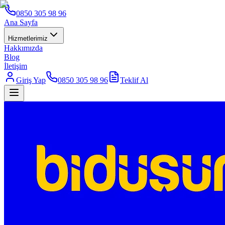
0850 305 98 96
Ana Sayfa
Hizmetlerimiz
Hakkımızda
Blog
İletişim
Giriş Yap
0850 305 98 96
Teklif Al