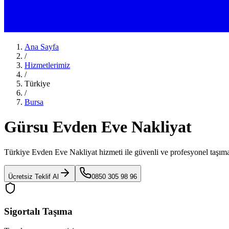
Ana Sayfa
/
Hizmetlerimiz
/
Türkiye
/
Bursa
Gürsu Evden Eve Nakliyat
Türkiye Evden Eve Nakliyat
hizmeti ile güvenli ve profesyonel taşıma
Ücretsiz Teklif Al
0850 305 98 96
Sigortalı Taşıma