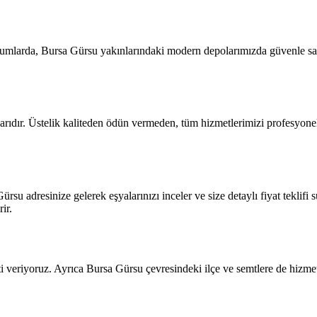
rumlarda, Bursa Gürsu yakınlarındaki modern depolarımızda güvenle sak
rıdır. Üstelik kaliteden ödün vermeden, tüm hizmetlerimizi profesyonel 
ürsu adresinize gelerek eşyalarınızı inceler ve size detaylı fiyat teklif
ir.
 veriyoruz. Ayrıca Bursa Gürsu çevresindeki ilçe ve semtlere de hizme