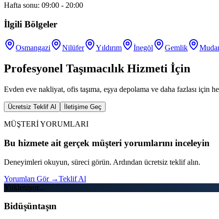
Hafta sonu: 09:00 - 20:00
İlgili Bölgeler
Osmangazi
Nilüfer
Yıldırım
İnegöl
Gemlik
Muda
Profesyonel Taşımacılık Hizmeti İçin
Evden eve nakliyat, ofis taşıma, eşya depolama ve daha fazlası için he
Ücretsiz Teklif Al
İletişime Geç
MÜŞTERİ YORUMLARI
Bu hizmete ait gerçek müşteri yorumlarını inceleyin
Deneyimleri okuyun, süreci görün. Ardından ücretsiz teklif alın.
Yorumları Gör
→
Teklif Al
Yükleniyor...
Bidüşüntaşın