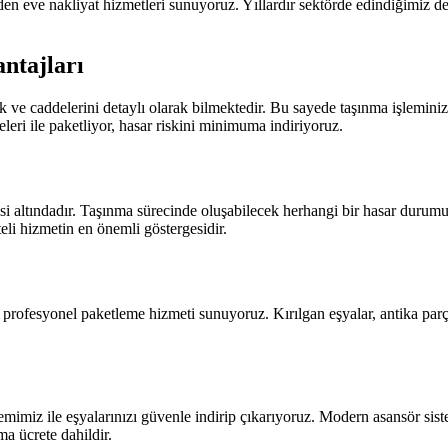
en eve nakliyat hizmetleri sunuyoruz. Yıllardır sektörde edindiğimiz
ntajları
e caddelerini detaylı olarak bilmektedir. Bu sayede taşınma işleminizi
eri ile paketliyor, hasar riskini minimuma indiriyoruz.
si altındadır. Taşınma sürecinde oluşabilecek herhangi bir hasar durum
li hizmetin en önemli göstergesidir.
profesyonel paketleme hizmeti sunuyoruz. Kırılgan eşyalar, antika parça
emimiz ile eşyalarınızı güvenle indirip çıkarıyoruz. Modern asansör sis
ma ücrete dahildir.