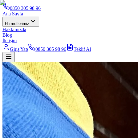
0850 305 98 96
Ana Sayfa
Hizmetlerimiz
Hakkımızda
Blog
İletişim
Giriş Yap
0850 305 98 96
Teklif Al