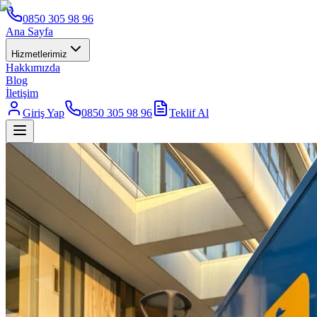
0850 305 98 96
Ana Sayfa
Hizmetlerimiz
Hakkımızda
Blog
İletişim
Giriş Yap
0850 305 98 96
Teklif Al