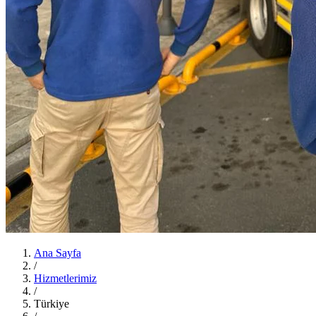
Ana Sayfa
/
Hizmetlerimiz
/
Türkiye