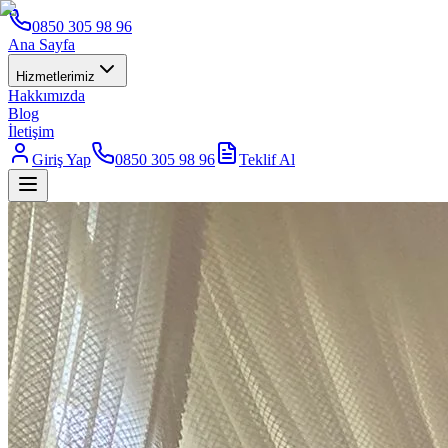
0850 305 98 96
Ana Sayfa
Hizmetlerimiz
Hakkımızda
Blog
İletişim
Giriş Yap
0850 305 98 96
Teklif Al