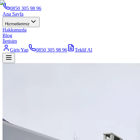
0850 305 98 96
Ana Sayfa
Hizmetlerimiz
Hakkımızda
Blog
İletişim
Giriş Yap
0850 305 98 96
Teklif Al