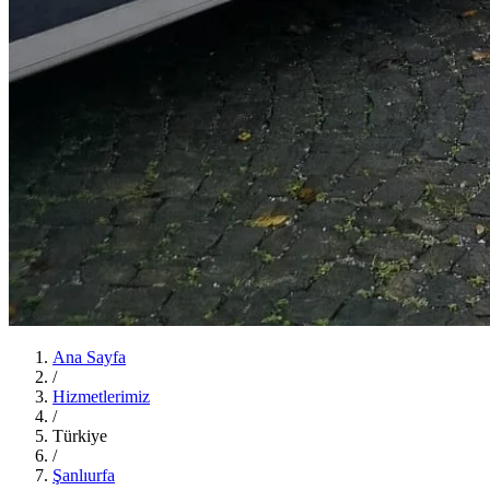
Ana Sayfa
/
Hizmetlerimiz
/
Türkiye
/
Şanlıurfa