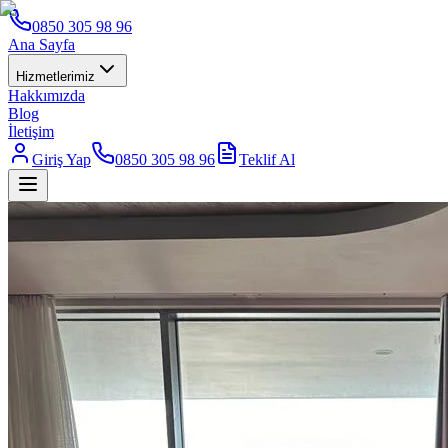
0850 305 98 96
Ana Sayfa
Hizmetlerimiz
Hakkımızda
Blog
İletişim
Giriş Yap
0850 305 98 96
Teklif Al