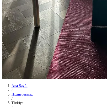
Ana Sayfa
/
Hizmetlerimiz
/
Türkiye