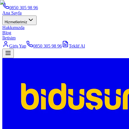
0850 305 98 96
Ana Sayfa
Hizmetlerimiz
Hakkımızda
Blog
İletişim
Giriş Yap
0850 305 98 96
Teklif Al