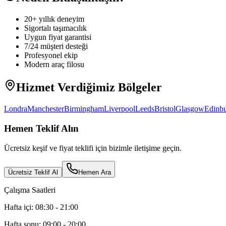
20+ yıllık deneyim
Sigortalı taşımacılık
Uygun fiyat garantisi
7/24 müşteri desteği
Profesyonel ekip
Modern araç filosu
Hizmet Verdiğimiz Bölgeler
Londra
Manchester
Birmingham
Liverpool
Leeds
Bristol
Glasgow
Edinb
Hemen Teklif Alın
Ücretsiz keşif ve fiyat teklifi için bizimle iletişime geçin.
Ücretsiz Teklif Al
Hemen Ara
Çalışma Saatleri
Hafta içi: 08:30 - 21:00
Hafta sonu: 09:00 - 20:00