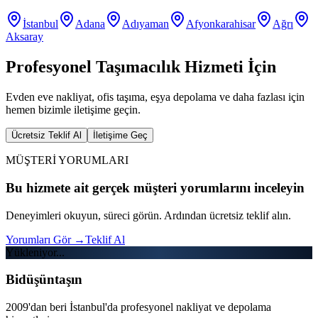
İstanbul
Adana
Adıyaman
Afyonkarahisar
Ağrı
Aksaray
Profesyonel Taşımacılık Hizmeti İçin
Evden eve nakliyat, ofis taşıma, eşya depolama ve daha fazlası için
hemen bizimle iletişime geçin.
Ücretsiz Teklif Al
İletişime Geç
MÜŞTERİ YORUMLARI
Bu hizmete ait gerçek müşteri yorumlarını inceleyin
Deneyimleri okuyun, süreci görün. Ardından ücretsiz teklif alın.
Yorumları Gör
→
Teklif Al
Yükleniyor...
Bidüşüntaşın
2009'dan beri İstanbul'da profesyonel nakliyat ve depolama