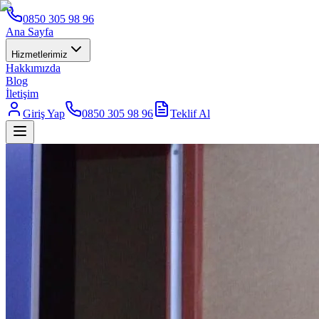
0850 305 98 96
Ana Sayfa
Hizmetlerimiz
Hakkımızda
Blog
İletişim
Giriş Yap
0850 305 98 96
Teklif Al