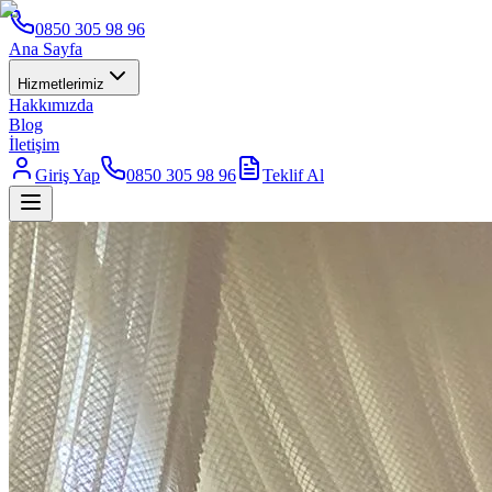
0850 305 98 96
Ana Sayfa
Hizmetlerimiz
Hakkımızda
Blog
İletişim
Giriş Yap
0850 305 98 96
Teklif Al