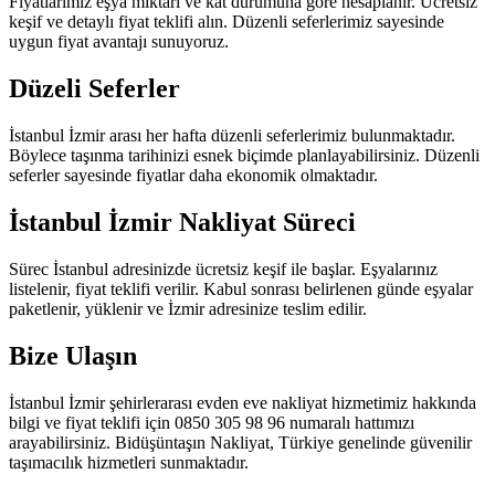
Fiyatlarımız eşya miktarı ve kat durumuna göre hesaplanır. Ücretsiz
keşif ve detaylı fiyat teklifi alın. Düzenli seferlerimiz sayesinde
uygun fiyat avantajı sunuyoruz.
Düzeli Seferler
İstanbul İzmir arası her hafta düzenli seferlerimiz bulunmaktadır.
Böylece taşınma tarihinizi esnek biçimde planlayabilirsiniz. Düzenli
seferler sayesinde fiyatlar daha ekonomik olmaktadır.
İstanbul İzmir Nakliyat Süreci
Sürec İstanbul adresinizde ücretsiz keşif ile başlar. Eşyalarınız
listelenir, fiyat teklifi verilir. Kabul sonrası belirlenen günde eşyalar
paketlenir, yüklenir ve İzmir adresinize teslim edilir.
Bize Ulaşın
İstanbul İzmir şehirlerarası evden eve nakliyat hizmetimiz hakkında
bilgi ve fiyat teklifi için 0850 305 98 96 numaralı hattımızı
arayabilirsiniz. Bidüşüntaşın Nakliyat, Türkiye genelinde güvenilir
taşımacılık hizmetleri sunmaktadır.