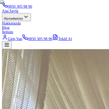
0850 305 98 96
Ana Sayfa
Hizmetlerimiz
Hakkımızda
Blog
İletişim
Giriş Yap
0850 305 98 96
Teklif Al