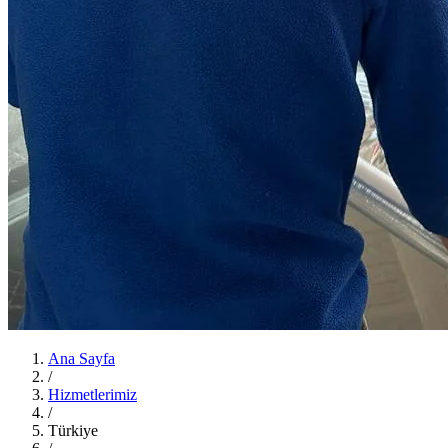
Ana Sayfa
/
Hizmetlerimiz
/
Türkiye