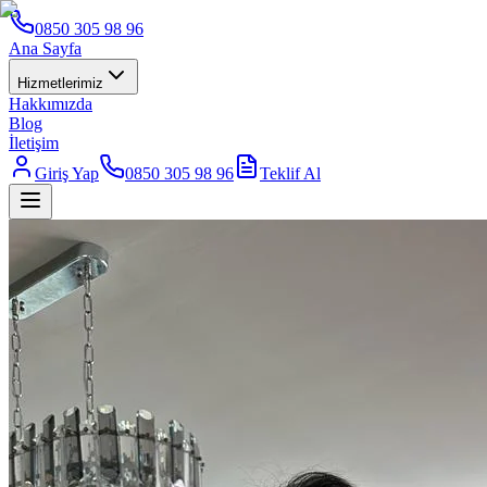
0850 305 98 96
Ana Sayfa
Hizmetlerimiz
Hakkımızda
Blog
İletişim
Giriş Yap
0850 305 98 96
Teklif Al