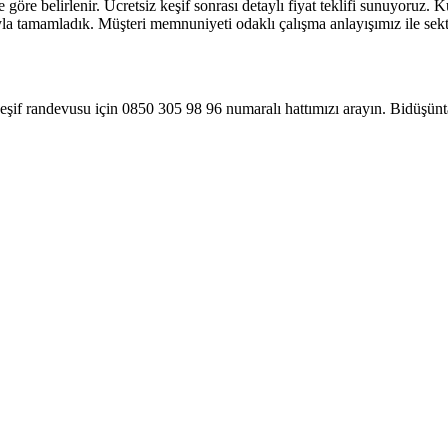
 göre belirlenir. Ücretsiz keşif sonrası detaylı fiyat teklifi sunuyoruz.
yla tamamladık. Müşteri memnuniyeti odaklı çalışma anlayışımız ile sekt
 keşif randevusu için 0850 305 98 96 numaralı hattımızı arayın. Bidüşü