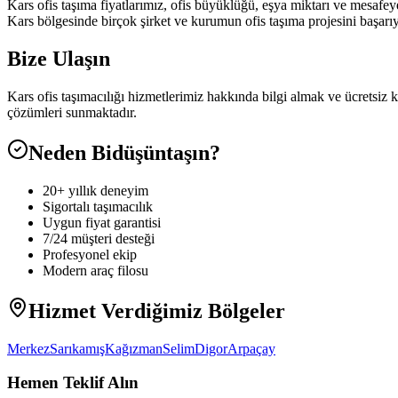
Kars ofis taşıma fiyatlarımız, ofis büyüklüğü, eşya miktarı ve mesafeye
Kars bölgesinde birçok şirket ve kurumun ofis taşıma projesini başarı
Bize Ulaşın
Kars ofis taşımacılığı hizmetlerimiz hakkında bilgi almak ve ücretsiz
çözümleri sunmaktadır.
Neden Bidüşüntaşın?
20+ yıllık deneyim
Sigortalı taşımacılık
Uygun fiyat garantisi
7/24 müşteri desteği
Profesyonel ekip
Modern araç filosu
Hizmet Verdiğimiz Bölgeler
Merkez
Sarıkamış
Kağızman
Selim
Digor
Arpaçay
Hemen Teklif Alın