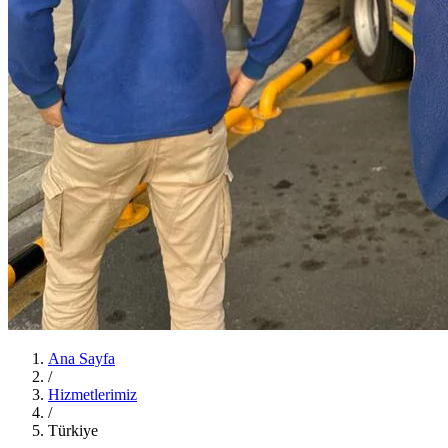
Ana Sayfa
/
Hizmetlerimiz
/
Türkiye