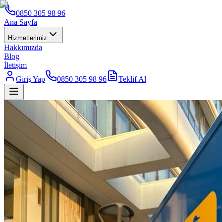
0850 305 98 96
Ana Sayfa
Hizmetlerimiz
Hakkımızda
Blog
İletişim
Giriş Yap
0850 305 98 96
Teklif Al