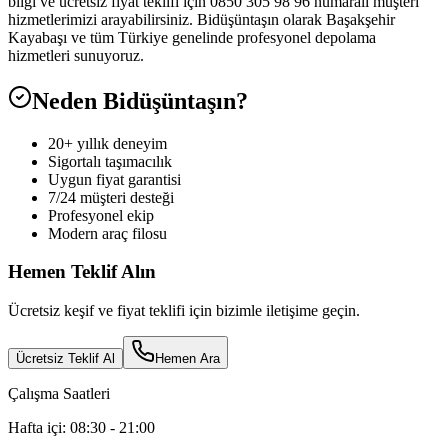
bilgi ve ücretsiz fiyat teklifi için 0850 305 98 96 numaralı müşteri
hizmetlerimizi arayabilirsiniz. Bidüşüntaşın olarak Başakşehir
Kayabaşı ve tüm Türkiye genelinde profesyonel depolama
hizmetleri sunuyoruz.
Neden Bidüşüntaşın?
20+ yıllık deneyim
Sigortalı taşımacılık
Uygun fiyat garantisi
7/24 müşteri desteği
Profesyonel ekip
Modern araç filosu
Hemen Teklif Alın
Ücretsiz keşif ve fiyat teklifi için bizimle iletişime geçin.
Ücretsiz Teklif Al
Hemen Ara
Çalışma Saatleri
Hafta içi: 08:30 - 21:00