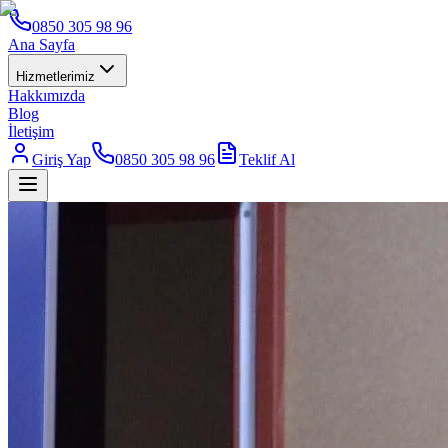
0850 305 98 96
Ana Sayfa
Hizmetlerimiz
Hakkımızda
Blog
İletişim
Giriş Yap
0850 305 98 96
Teklif Al