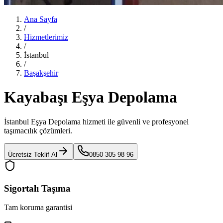
Ana Sayfa
/
Hizmetlerimiz
/
İstanbul
/
Başakşehir
Kayabaşı Eşya Depolama
İstanbul Eşya Depolama
hizmeti ile güvenli ve profesyonel
taşımacılık çözümleri.
Ücretsiz Teklif Al
0850 305 98 96
Sigortalı Taşıma
Tam koruma garantisi