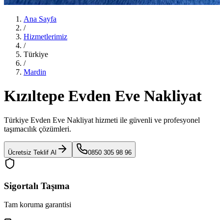
Ana Sayfa
/
Hizmetlerimiz
/
Türkiye
/
Mardin
Kızıltepe Evden Eve Nakliyat
Türkiye Evden Eve Nakliyat
hizmeti ile güvenli ve profesyonel
taşımacılık çözümleri.
Ücretsiz Teklif Al
0850 305 98 96
Sigortalı Taşıma
Tam koruma garantisi