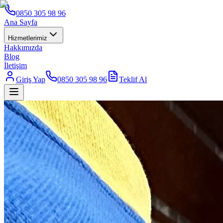
0850 305 98 96
Ana Sayfa
Hizmetlerimiz
Hakkımızda
Blog
İletişim
Giriş Yap
0850 305 98 96
Teklif Al