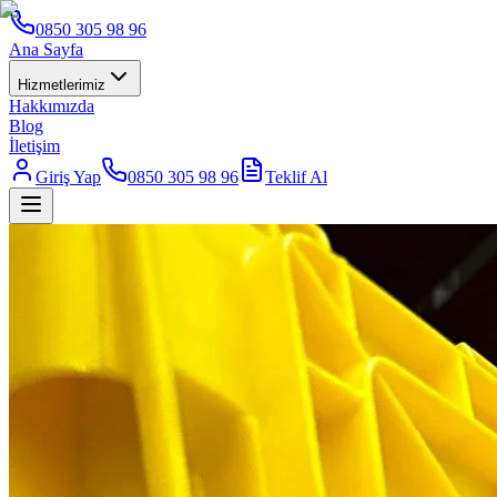
0850 305 98 96
Ana Sayfa
Hizmetlerimiz
Hakkımızda
Blog
İletişim
Giriş Yap
0850 305 98 96
Teklif Al