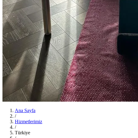
Ana Sayfa
/
Hizmetlerimiz
/
Türkiye