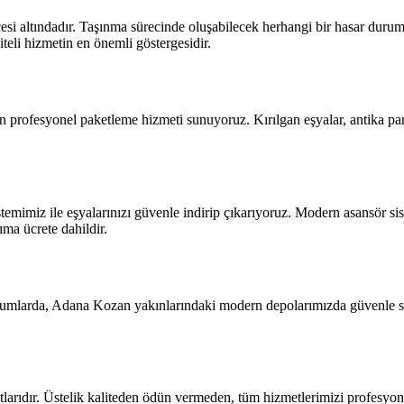
si altındadır. Taşınma sürecinde oluşabilecek herhangi bir hasar durum
li hizmetin en önemli göstergesidir.
 profesyonel paketleme hizmeti sunuyoruz. Kırılgan eşyalar, antika parç
emimiz ile eşyalarınızı güvenle indirip çıkarıyoruz. Modern asansör si
ma ücrete dahildir.
rumlarda, Adana Kozan yakınlarındaki modern depolarımızda güvenle sak
arıdır. Üstelik kaliteden ödün vermeden, tüm hizmetlerimizi profesyonel