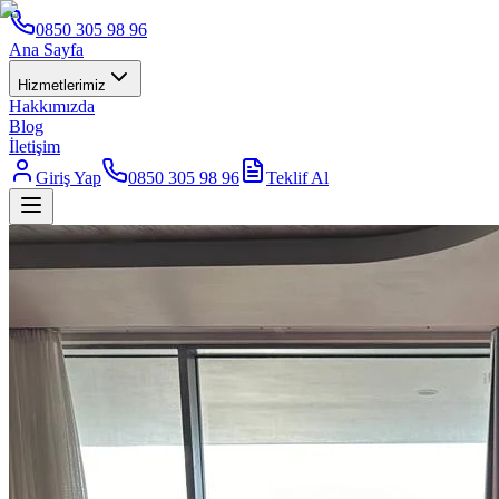
0850 305 98 96
Ana Sayfa
Hizmetlerimiz
Hakkımızda
Blog
İletişim
Giriş Yap
0850 305 98 96
Teklif Al