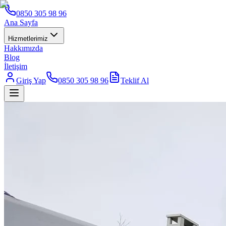
0850 305 98 96
Ana Sayfa
Hizmetlerimiz
Hakkımızda
Blog
İletişim
Giriş Yap
0850 305 98 96
Teklif Al