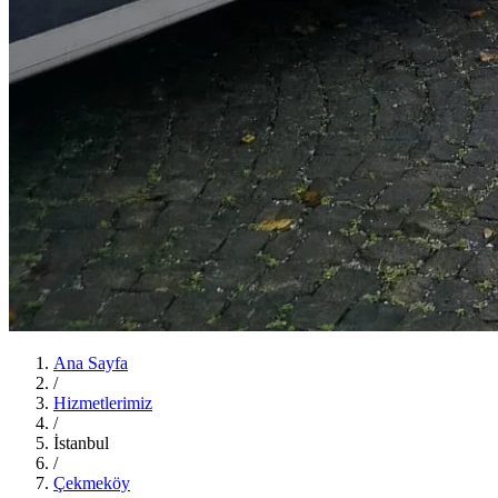
Ana Sayfa
/
Hizmetlerimiz
/
İstanbul
/
Çekmeköy