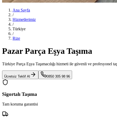
Ana Sayfa
/
Hizmetlerimiz
/
Türkiye
/
Rize
Pazar Parça Eşya Taşıma
Türkiye Parça Eşya Taşımacılığı
hizmeti ile güvenli ve profesyonel ta
Ücretsiz Teklif Al
0850 305 98 96
Sigortalı Taşıma
Tam koruma garantisi