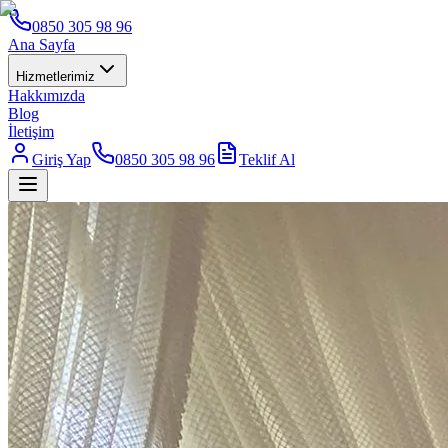
0850 305 98 96
Ana Sayfa
Hizmetlerimiz
Hakkımızda
Blog
İletişim
Giriş Yap
0850 305 98 96
Teklif Al