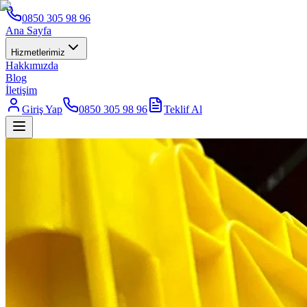
0850 305 98 96
Ana Sayfa
Hizmetlerimiz
Hakkımızda
Blog
İletişim
Giriş Yap
0850 305 98 96
Teklif Al