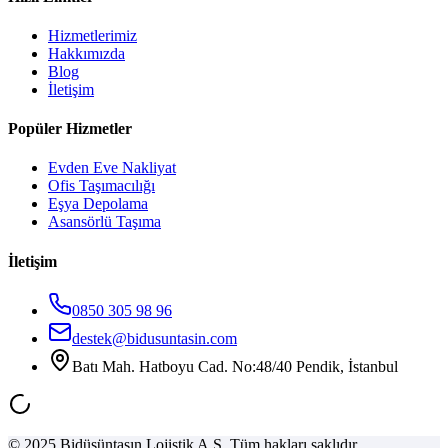
Hizmetlerimiz
Hakkımızda
Blog
İletişim
Popüler Hizmetler
Evden Eve Nakliyat
Ofis Taşımacılığı
Eşya Depolama
Asansörlü Taşıma
İletişim
0850 305 98 96
destek@bidusuntasin.com
Batı Mah. Hatboyu Cad. No:48/40 Pendik, İstanbul
© 2025 Bidüşüntaşın Lojistik A.Ş. Tüm hakları saklıdır.