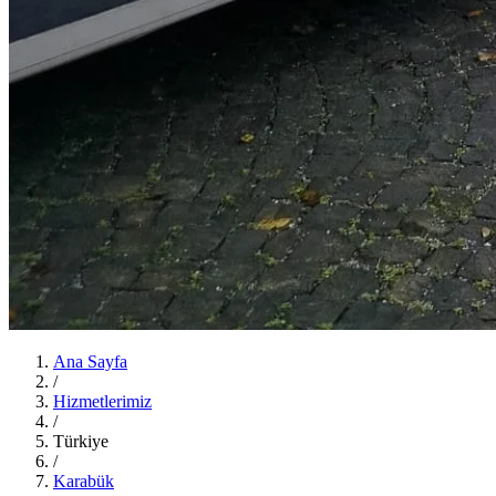
Ana Sayfa
/
Hizmetlerimiz
/
Türkiye
/
Karabük