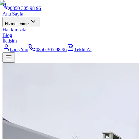
0850 305 98 96
Ana Sayfa
Hizmetlerimiz
Hakkımızda
Blog
İletişim
Giriş Yap
0850 305 98 96
Teklif Al